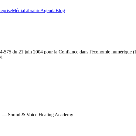
reprise
Média
Librairie
Agenda
Blog
004-575 du 21 juin 2004 pour la Confiance dans l'économie numérique (LC
vi.
 KEA — Sound & Voice Healing Academy.