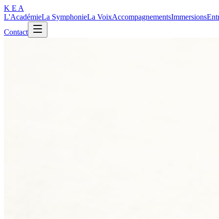
K E A
L'Académie
La Symphonie
La Voix
Accompagnements
Immersions
Ent
Contact