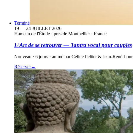
Terminé
19 — 24 JUILLET 2026
Hameau de l'Étoile
·
près de Montpellier · France
L'Art de se retrouver — Tantra vocal pour couples
Nouveau · 6 jours · animé par Céline Peltier & Jean-René Lour
Réserver
→